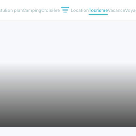
ctu
Bon plan
Camping
Croisière
Location
Tourisme
Vacance
Voya