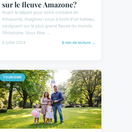
sur le fleuve Amazone?
Avant le départ pour votre croisière en
Amazonie, imaginez-vous à bord d'un bateau,
naviguant sur le plus grand fleuve du monde,
l'Amazone. Vous êtes ...
8 juillet 2024
6 min de lecture →
TOURISME