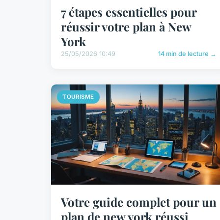
7 étapes essentielles pour
réussir votre plan à New
York
25/05/2026 10:49
14 min de lecture →
TOURISME
Votre guide complet pour un
plan de new york réussi