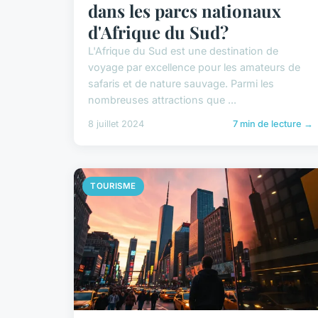
dans les parcs nationaux
d'Afrique du Sud?
L'Afrique du Sud est une destination de
voyage par excellence pour les amateurs de
safaris et de nature sauvage. Parmi les
nombreuses attractions que ...
8 juillet 2024
7 min de lecture →
TOURISME