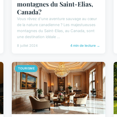
montagnes du Saint-Elias,
Canada?
Vous rêvez d'une aventure sauvage au cœur
de la nature canadienne ? Les majestueuses
montagnes du Saint-Elias, au Canada, sont
une destination idéale ...
8 juillet 2024
4 min de lecture →
TOURISME