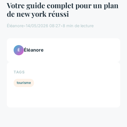
Votre guide complet pour un plan
de new york réussi
Éléanore
•
14/05/2026 08:27
•
8 min de lecture
Éléanore
É
TAGS
tourisme