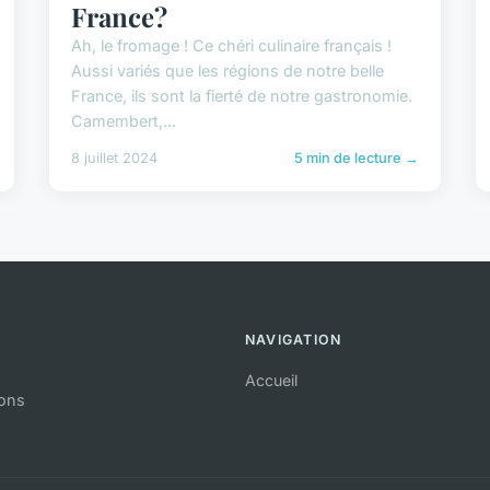
France?
Ah, le fromage ! Ce chéri culinaire français !
Aussi variés que les régions de notre belle
France, ils sont la fierté de notre gastronomie.
Camembert,...
8 juillet 2024
5 min de lecture →
NAVIGATION
Accueil
ions