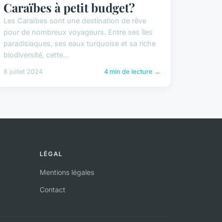
Caraïbes à petit budget?
Les Caraïbes sont une destination de rêve
pour de nombreux voyageurs. Entre ses îles
paradisiaques, ses eaux turquoise et sa riche
biodiversité, cette...
8 juillet 2024
4 min de lecture →
LÉGAL
Mentions légales
Contact