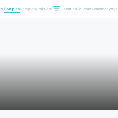
ctu
Bon plan
Camping
Croisière
Location
Tourisme
Vacance
Voya