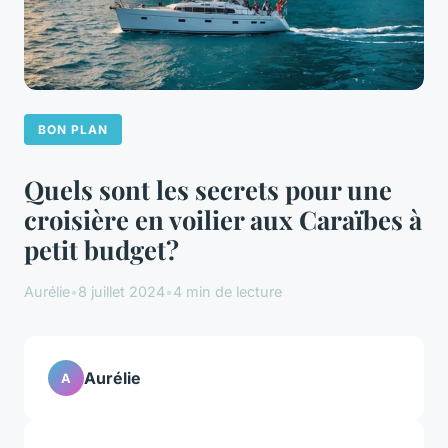
BON PLAN
Quels sont les secrets pour une
croisière en voilier aux Caraïbes à
petit budget?
Aurélie
•
8 juillet 2024
•
4 min de lecture
Aurélie
A