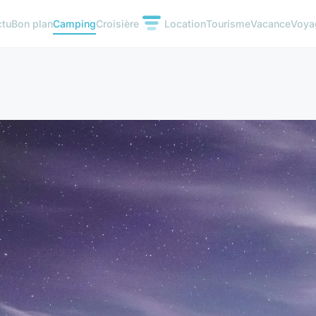
ctu
Bon plan
Camping
Croisière
Location
Tourisme
Vacance
Voya