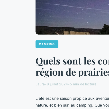
CAMPING
Quels sont les co
région de prairie
Laura
•
8 juillet 2024
•
5 min de lecture
L'été est une saison propice aux avent
nature, et bien sûr, au camping. Que v