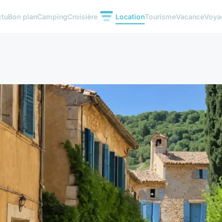
ctu
Bon plan
Camping
Croisière
Location
Tourisme
Vacance
Voya