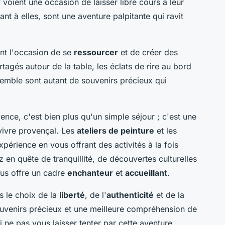
 voient une occasion de laisser libre cours à leur
nt à elles, sont une aventure palpitante qui ravit
nt l'occasion de se
ressourcer
et de créer des
agés autour de la table, les éclats de rire au bord
semble sont autant de souvenirs précieux qui
nce, c'est bien plus qu'un simple séjour ; c'est une
e vivre provençal. Les
ateliers de peinture
et les
xpérience en vous offrant des activités à la fois
 en quête de tranquillité, de découvertes culturelles
ous offre un cadre
enchanteur
et
accueillant
.
s le choix de la
liberté
, de l'
authenticité
et de la
uvenirs précieux et une meilleure compréhension de
 ne pas vous laisser tenter par cette aventure