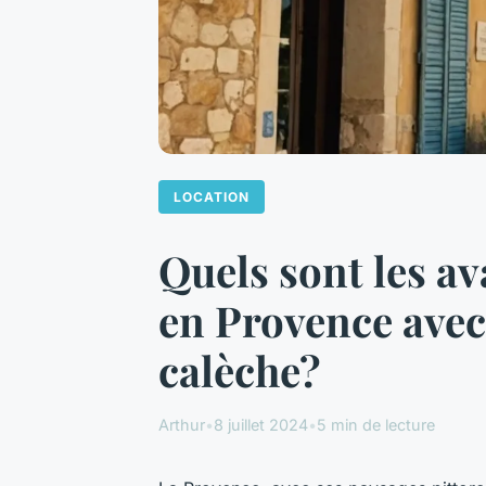
LOCATION
Quels sont les a
en Provence avec 
calèche?
Arthur
•
8 juillet 2024
•
5 min de lecture