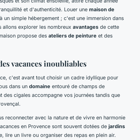
ques et son climat ensoleillé, attire chaque année
anquillité et d'authenticité. Louer une
maison de
 à un simple hébergement ; c'est une immersion dans
us allons explorer les nombreux
avantages
de cette
a maison propose des
ateliers de peinture
et des
es vacances inoubliables
, c'est avant tout choisir un cadre idyllique pour
ous dans un
domaine
entouré de champs de
ant des cigales accompagne vos journées tandis que
rovençal.
 reconnecter avec la nature et de vivre en harmonie
vacances en Provence sont souvent dotées de
jardins
lire un livre ou organiser des repas en plein air.