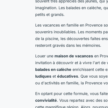
souvent très appréciés des jeunes, qui y
imagination. Les balades en calèche, qua
petits et grands.
Les vacances en famille en Provence so
souvenirs inoubliables. Les moments part
de la piscine, les découvertes faites en
resteront gravés dans les mémoires.
Louer une
maison de vacances
en Prove
invitation à découvrir et à vivre l'art d
balades en calèche
enrichissent cette e
ludiques
et
éducatives
. Que vous soyez
ou d'activités en famille, la Provence v
En optant pour cette formule, vous faite
convivialité
. Vous repartez avec des so
cette magnifique région. Alors, pourquoi