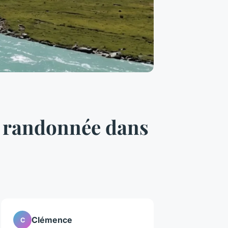
e randonnée dans
Clémence
C