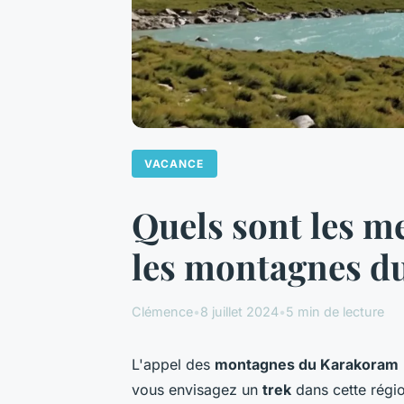
VACANCE
Quels sont les m
les montagnes d
Clémence
•
8 juillet 2024
•
5 min de lecture
L'appel des
montagnes du Karakoram
vous envisagez un
trek
dans cette régi