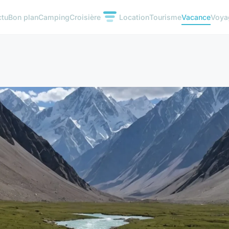
ctu
Bon plan
Camping
Croisière
Location
Tourisme
Vacance
Voya