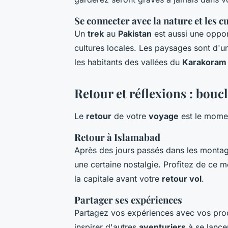
Se connecter avec la nature et les c
Un
trek
au
Pakistan
est aussi une oppor
cultures locales. Les paysages sont d'un
les habitants des vallées du
Karakoram
Retour et réflexions : boucl
Le
retour
de votre
voyage
est le momen
Retour à Islamabad
Après des jours passés dans les monta
une certaine nostalgie. Profitez de ce 
la capitale avant votre
retour vol
.
Partager ses expériences
Partagez vos expériences avec vos proch
inspirer d'autres
aventuriers
à se lance