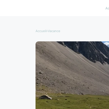
A
Accueil
›
Vacance