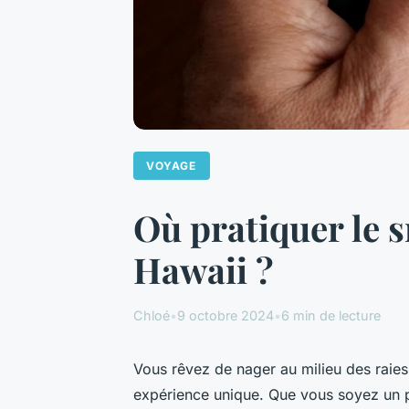
VOYAGE
Où pratiquer le s
Hawaii ?
Chloé
•
9 octobre 2024
•
6 min de lecture
Vous rêvez de nager au milieu des raies 
expérience unique. Que vous soyez un p