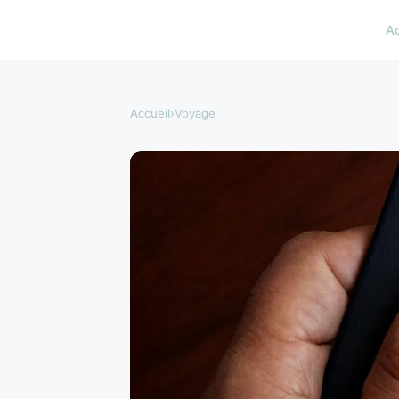
A
Accueil
›
Voyage