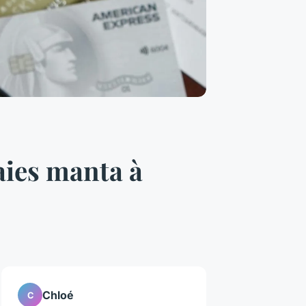
aies manta à
Chloé
C