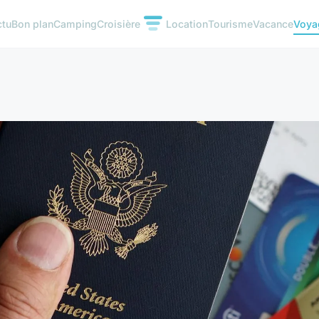
ctu
Bon plan
Camping
Croisière
Location
Tourisme
Vacance
Voya